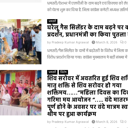
धमतरी/देशभर में एलपीजी के दाम बढ़ने एवं किल्ल्त को लेकर
को घेरना शुरू कर दिया है. जिला कांग्रेस कमेटी अध्यक्ष तारिणी 
धमतरी
घरेलू गैस सिलेंडर के दाम बढ़ने पर का
प्रदर्शन, प्रधानमंत्री का किया पुतल
by
Pradeep Kumar Agrawal
March 8, 2026
0
धमतरी/गैस सिलेंडर के दामों में बढ़ोतरी के विरोध में जिला कांग
विरोध प्रदर्शन किया गया। कांग्रेस मुख्यालय मे बड़ी संख्या में 
धमतरी
विशेष
शिव सरोवर में अवतरित हुई शिव शक्
मातृ शक्ति से शिव सरोवर हो गया
शक्तिमय……”महिला दिवस का दिव्
गरिमा मय आयोजन “….. वंदे मातरम 
पूर्ण होने के अवसर पर वंदे मात्रम स्
थीम पर हुआ कार्यक्रम
by
Pradeep Kumar Agrawal
March 8, 2026
0