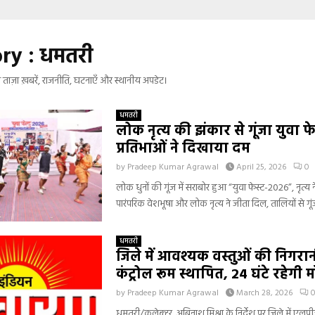
ry : धमतरी
ी ताज़ा ख़बरें, राजनीति, घटनाएँ और स्थानीय अपडेट।
धमतरी
लोक नृत्य की झंकार से गूंजा युवा फे
प्रतिभाओं ने दिखाया दम
by
Pradeep Kumar Agrawal
April 25, 2026
0
लोक धुनों की गूंज में सराबोर हुआ “युवा फेस्ट-2026”, नृत्य ने
पारंपरिक वेशभूषा और लोक नृत्य ने जीता दिल, तालियों से गूंज
धमतरी
जिले में आवश्यक वस्तुओं की निगरानी
कंट्रोल रूम स्थापित, 24 घंटे रहेगी 
by
Pradeep Kumar Agrawal
March 28, 2026
धमतरी/कलेक्टर अबिनाश मिश्रा के निर्देश पर जिले में एलपीज