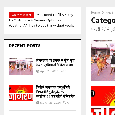
Home
धमतरी
You need to fill API key
Weather widget
Catego
to Customize > General Options >
Weather API Key to get this widget work.
धमतरी जिले से जुड़
RECENT POSTS
लोक नृत्य की झंकार से गूंजा युवा
फेस्ट, प्रतिभाओं ने दिखाया दम
April 25, 2026
0
जिले में आवश्यक वस्तुओं की
निगरानी हेतु कंट्रोल रूम
स्थापित, 24 घंटे रहेगी मॉनिटरिंग
March 28, 2026
0