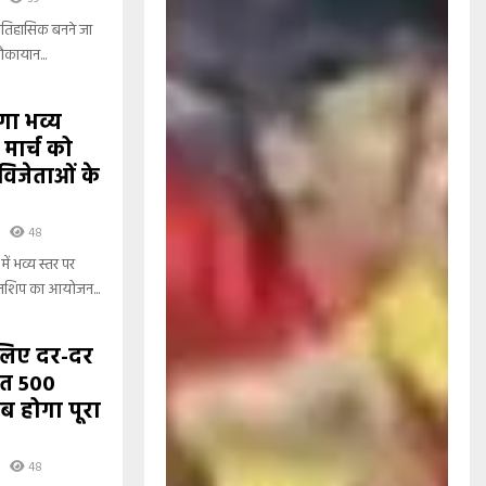
तिहासिक बनने जा
ौकायान...
ोगा भव्य
मार्च को
विजेताओं के
48
ें भव्य स्तर पर
ियनशिप का आयोजन...
 लिए दर-दर
तहत 500
कब होगा पूरा
48