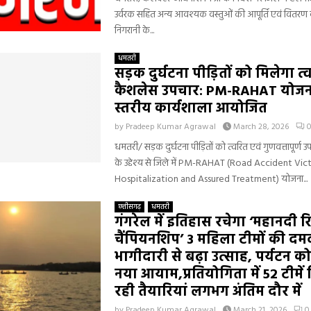
उर्वरक सहित अन्य आवश्यक वस्तुओं की आपूर्ति एवं वितरण
निगरानी के...
धमतरी
सड़क दुर्घटना पीड़ितों को मिलेगा त्
कैशलेस उपचार: PM-RAHAT योजन
स्तरीय कार्यशाला आयोजित
by
Pradeep Kumar Agrawal
March 28, 2026
धमतरी/ सड़क दुर्घटना पीड़ितों को त्वरित एवं गुणवत्तापूर्ण 
के उद्देश्य से जिले में PM-RAHAT (Road Accident Vic
Hospitalization and Assured Treatment) योजना...
छत्तीसगढ़
धमतरी
गंगरेल में इतिहास रचेगा ‘महानदी 
चैंपियनशिप’ 3 महिला टीमों की दम
भागीदारी से बढ़ा उत्साह, पर्यटन क
नया आयाम,प्रतियोगिता में 52 टीमें ह
रही तैयारियां लगभग अंतिम दौर में
by
Pradeep Kumar Agrawal
March 21, 2026
0