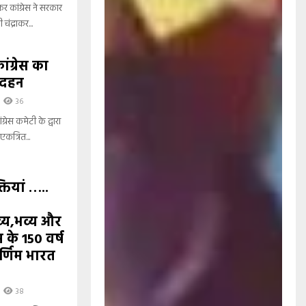
 कांग्रेस ने सरकार
चंद्राकर...
ंग्रेस का
ा दहन
36
्रेस कमेटी के द्वारा
एकत्रित...
तियां …..
य,भव्य और
के 150 वर्ष
वर्णिम भारत
38