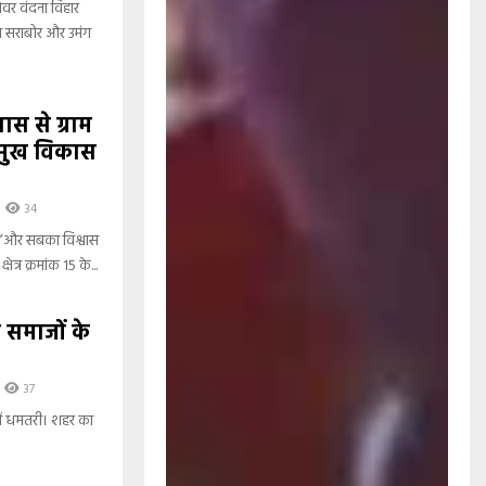
ोवर वंदना विहार
ं से सराबोर और उमंग
ास से ग्राम
्रमुख विकास
34
स’और सबका विश्वास
्र क्रमांक 15 के...
न समाजों के
37
ीमें धमतरी। शहर का