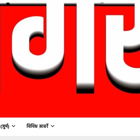
जुर्म)
विविध ख़बरें