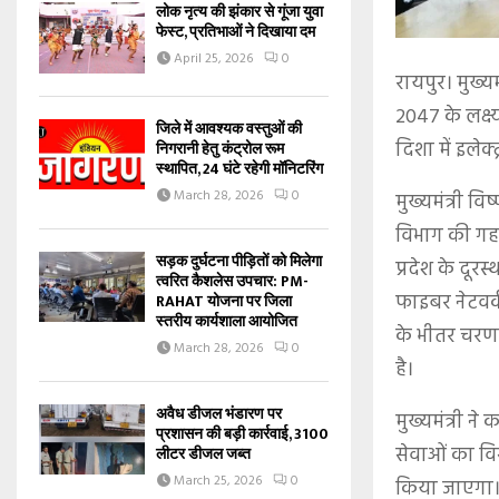
लोक नृत्य की झंकार से गूंजा युवा
फेस्ट, प्रतिभाओं ने दिखाया दम
April 25, 2026
0
रायपुर। मुख्
2047 के लक्ष्
जिले में आवश्यक वस्तुओं की
दिशा में इलेक्
निगरानी हेतु कंट्रोल रूम
स्थापित, 24 घंटे रहेगी मॉनिटरिंग
March 28, 2026
0
मुख्यमंत्री वि
विभाग की गहन
सड़क दुर्घटना पीड़ितों को मिलेगा
प्रदेश के दूरस
त्वरित कैशलेस उपचार: PM-
फाइबर नेटवर्क
RAHAT योजना पर जिला
स्तरीय कार्यशाला आयोजित
के भीतर चरणब
March 28, 2026
0
है।
अवैध डीजल भंडारण पर
मुख्यमंत्री ने
प्रशासन की बड़ी कार्रवाई, 3100
सेवाओं का वि
लीटर डीजल जब्त
March 25, 2026
0
किया जाएगा। 