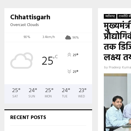
Chhattisgarh
छत्तीसगढ़
राजनीति और
मुख्यमंत
Overcast Clouds
प्रौद्यो
90%
3.4km/h
96%
तक डिजि
लक्ष्य त
°
25
25
C
°
by
Pradeep Kuma
°
25
25
°
24
°
25
°
24
°
23
°
SAT
SUN
MON
TUE
WED
RECENT POSTS