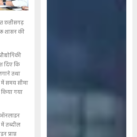
त छत्तीसगढ़
चारू शासन की
्रौद्योगिकी
देश दिए कि
र लगाने तथा
य में समय सीमा
त किया गया
 85 ऑनलाइन
ें तब्दील
 प्राप्त