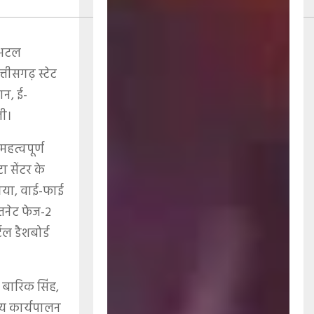
ं—अटल
्तीसगढ़ स्टेट
ान, ई-
ली।
हत्वपूर्ण
ा सेंटर के
 गया, वाई-फाई
रतनेट फेज-2
ल डैशबोर्ड
ा बारिक सिंह,
ुख्य कार्यपालन